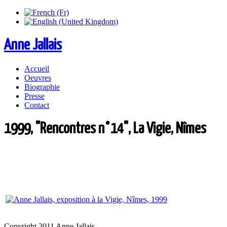
Anne Jallais
Accueil
Oeuvres
Biographie
Presse
Contact
1999, "Rencontres n°14", La Vigie, Nîmes
Copyright 2011 Anne Jallais